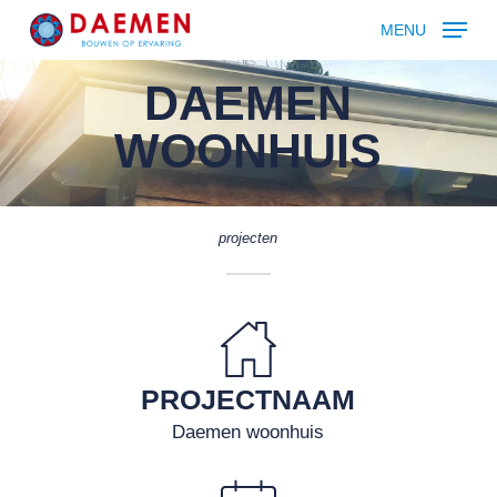
Skip
MENU
to
main
DAEMEN
content
WOONHUIS
projecten
PROJECTNAAM
Daemen woonhuis